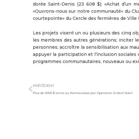
dorée Saint-Denis (23 608 $); «Achat d’un mé
«Ouvrons-nous sur notre communauté» du Club de
courtepointe» du Cercle des fermières de Ville L’
Les projets visent un ou plusieurs des cinq ob
les membres des autres générations; inciter les
personnes; accroître la sensibilisation aux mau
appuyer la participation et l’inclusion sociales
programmes communautaires, nouveaux ou exis
Précédent
PRÉCÉDENT
Plus de 9000 $ remis au Kamouraska par Opération Enfant Soleil