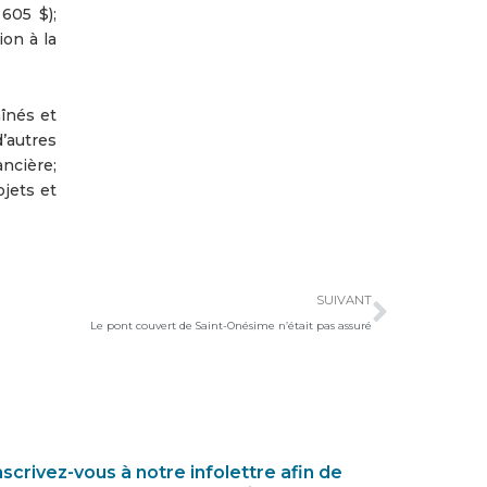
605 $);
ion à la
înés et
d’autres
ancière;
ojets et
Suivan
SUIVANT
Le pont couvert de Saint-Onésime n’était pas assuré
nscrivez-vous à notre infolettre afin de