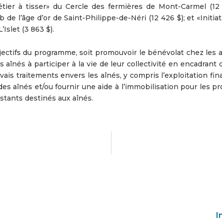
tier à tisser» du Cercle des fermières de Mont-Carmel (12 
 l’âge d’or de Saint-Philippe-de-Néri (12 426 $); et «Initiat
Islet (3 863 $).
jectifs du programme, soit promouvoir le bénévolat chez les a
 aînés à participer à la vie de leur collectivité en encadrant 
vais traitements envers les aînés, y compris l’exploitation fin
 des aînés et/ou fournir une aide à l’immobilisation pour les pr
tants destinés aux aînés.
I