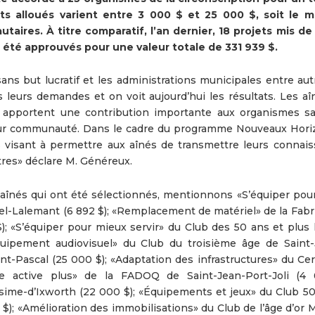
s alloués varient entre 3 000 $ et 25 000 $, soit le 
ires. À titre comparatif, l’an dernier, 18 projets mis de 
 été approuvés pour une valeur totale de 331 939 $.
ns but lucratif et les administrations municipales entre aut
 leurs demandes et on voit aujourd’hui les résultats. Les aîn
, apportent une contribution importante aux organismes s
 leur communauté. Dans le cadre du programme Nouveaux Horiz
isant à permettre aux aînés de transmettre leurs connais
tres» déclare M. Généreux.
 aînés qui ont été sélectionnés, mentionnons «S’équiper pou
iel-Lalemant (6 892 $); «Remplacement de matériel» de la Fabr
); «S’équiper pour mieux servir» du Club des 50 ans et plus l
quipement audiovisuel» du Club du troisième âge de Saint
aint-Pascal (25 000 $); «Adaptation des infrastructures» du Ce
e active plus» de la FADOQ de Saint-Jean-Port-Joli (4 
sime-d’Ixworth (22 000 $); «Équipements et jeux» du Club 50
); «Amélioration des immobilisations» du Club de l’âge d’or 