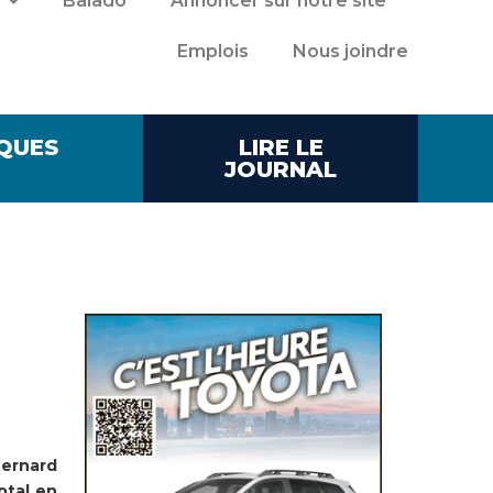
Balado
Annoncer sur notre site
Emplois
Nous joindre
QUES
LIRE LE
JOURNAL
ernard
otal en