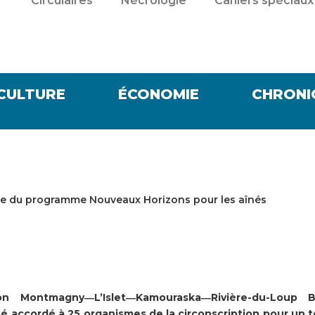
Circulaires
Nécrologie
Cahiers spéciaux
CULTURE
ÉCONOMIE
CHRONI
dre du programme Nouveaux Horizons pour les aînés
on Montmagny―L’Islet―Kamouraska―Rivière-du-Loup B
accordé à 25 organismes de la circonscription pour un t