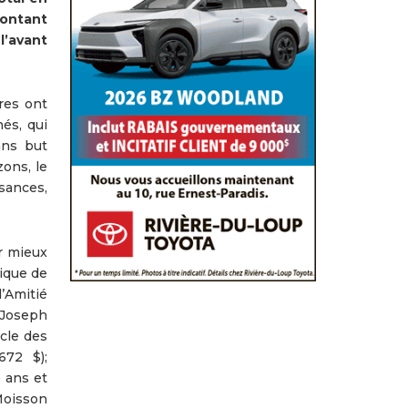
montant
l’avant
res ont
és, qui
ans but
ons, le
sances,
r mieux
ique de
’Amitié
-Joseph
rcle des
672 $);
 ans et
Moisson