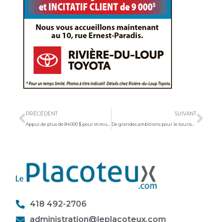
Précédent
Sui
PRÉCÉDENT
SUIVANT
Appui de plus de 84 000 $ pour stimuler l’autonomie alimentaire
De grandes ambitions pour le tourisme gourmand dans L’Islet
418 492-2706
administration@leplacoteux.com