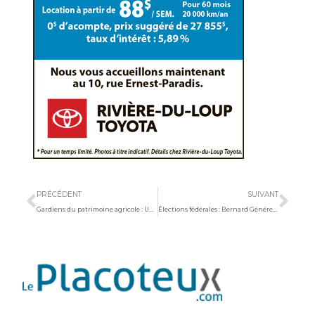
Précédent
Sui
PRÉCÉDENT
SUIVANT
Gardiens du patrimoine agricole : Une exposition singulière
Élections fédérales : Bernard Généreux réélu dans Montmagny—L’Islet—Kamouraska—Rivière-du-Loup