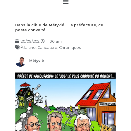
Main
Menu
Dans la cible de Métyvié… La préfecture, ce
poste convoité
20/09/2021
11:00 am
À la une
,
Caricature
,
Chroniques
Métyvié