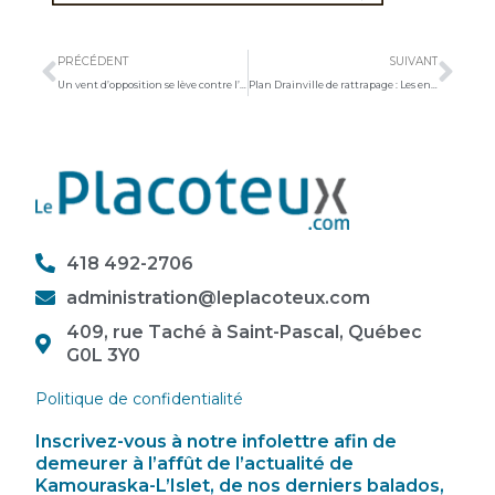
Précédent
Sui
PRÉCÉDENT
SUIVANT
Un vent d’opposition se lève contre l’éolien
Plan Drainville de rattrapage : Les enseignants du secteur répondent à l’appel
418 492-2706
administration@leplacoteux.com
409, rue Taché à Saint-Pascal, Québec
G0L 3Y0
Politique de confidentialité
Inscrivez-vous à notre infolettre afin de
demeurer à l’affût de l’actualité de
Kamouraska-L’Islet, de nos derniers balados,