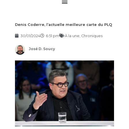
Main
Menu
Denis Coderre, l’actuelle meilleure carte du PLQ
30/01/2024
6:51 pm
À la une
,
Chroniques
José D. Soucy