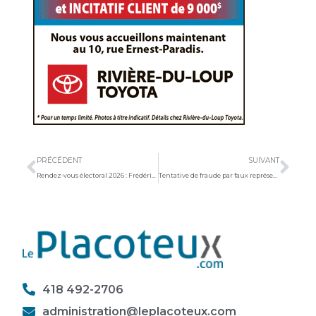
Précédent
Sui
PRÉCÉDENT
SUIVANT
Rendez-vous électoral 2026 : Frédéric Poulin écarte une candidature pour le PCQ
Tentative de fraude par faux représentant
418 492-2706
administration@leplacoteux.com