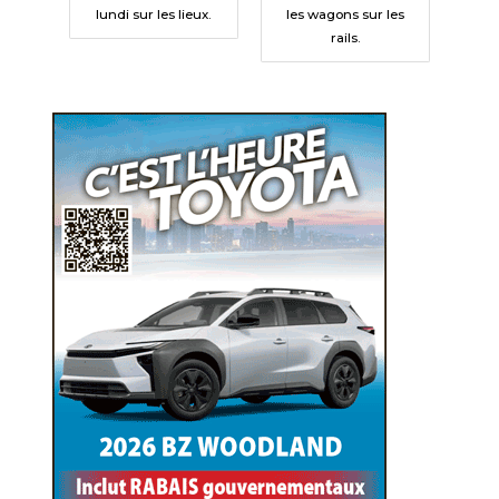
lundi sur les lieux.
les wagons sur les
rails.