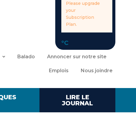
Please upgrade
your
Subscription
Plan.
°C
Balado
Annoncer sur notre site
Emplois
Nous joindre
QUES
LIRE LE
JOURNAL