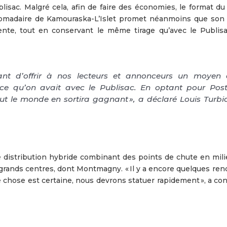
isac. Malgré cela, afin de faire des économies, le format du 
omadaire de Kamouraska-L’Islet promet néanmoins que son 
ente, tout en conservant le même tirage qu’avec le Publisa
rtant d’offrir à nos lecteurs et annonceurs un moyen
 ce qu’on avait avec le Publisac. En optant pour Pos
t le monde en sortira gagnant », a déclaré Louis Turbi
e distribution hybride combinant des points de chute en milie
s grands centres, dont Montmagny. « Il y a encore quelques re
chose est certaine, nous devrons statuer rapidement », a conf