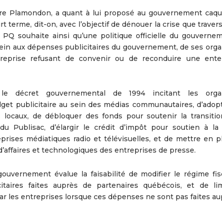
erre Plamondon, a quant à lui proposé au gouvernement caqu
t terme, dit-on, avec l’objectif de dénouer la crise que traver
e PQ souhaite ainsi qu’une politique officielle du gouverne
rein aux dépenses publicitaires du gouvernement, de ses org
treprise refusant de convenir ou de reconduire une ent
 le décret gouvernemental de 1994 incitant les orga
et publicitaire au sein des médias communautaires, d’adop
s locaux, de débloquer des fonds pour soutenir la transitio
du Publisac, d’élargir le crédit d’impôt pour soutien à la
eprises médiatiques radio et télévisuelles, et de mettre en p
d’affaires et technologiques des entreprises de presse.
ouvernement évalue la faisabilité de modifier le régime fisc
citaires faites auprès de partenaires québécois, et de lim
par les entreprises lorsque ces dépenses ne sont pas faites a