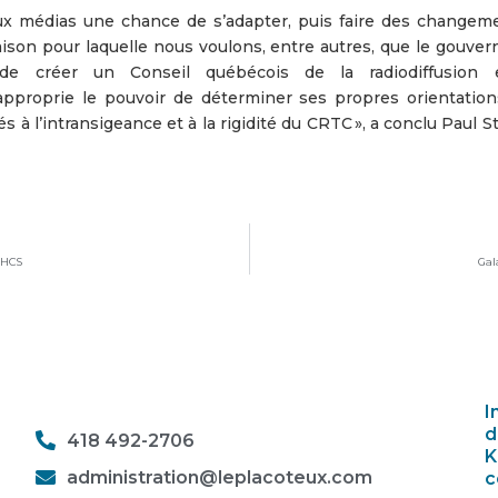
 aux médias une chance de s’adapter, puis faire des changem
aison pour laquelle nous voulons, entre autres, que le gouve
e créer un Conseil québécois de la radiodiffusion 
approprie le pouvoir de déterminer ses propres orientation
 l’intransigeance et à la rigidité du CRTC », a conclu Paul S
LHCS
Gal
I
d
418 492-2706
K
administration@leplacoteux.com
c