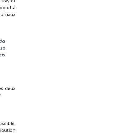
 Joly et
pport à
journaux
ada
sse
ais
les deux
.
ossible,
ibution