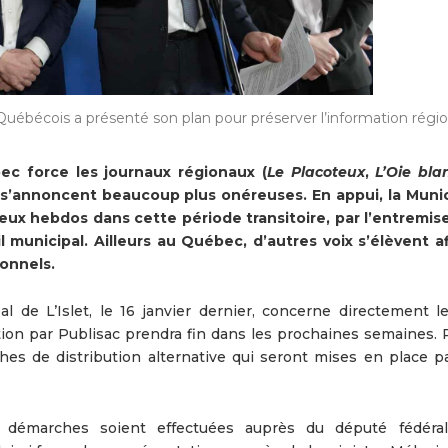
Québécois a présenté son plan pour préserver l’information régio
ec force les journaux régionaux (
Le Placoteux
,
L’Oie bla
s’annoncent beaucoup plus onéreuses. En appui, la Munic
deux hebdos dans cette période transitoire, par l’entremis
l municipal. Ailleurs au Québec, d’autres voix s’élèvent a
ionnels.
l de L’Islet, le 16 janvier dernier, concerne directement l
tion par Publisac prendra fin dans les prochaines semaines. P
hes de distribution alternative qui seront mises en place 
s démarches soient effectuées auprès du député fédéra