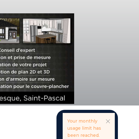
Your monthly
usage limit has
been reached.