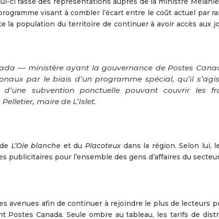
ui-ci fasse des représentations auprès de la ministre Mélanie
rogramme visant à combler l’écart entre le coût actuel par ra
ute la population du territoire de continuer à avoir accès aux 
nada — ministère ayant la gouvernance de Postes Can
onaux par le biais d’un programme spécial, qu’il s’agi
e d’une subvention ponctuelle pouvant couvrir les fr
elletier, maire de L’Islet.
 de
L’Oie blanche
et du
Placoteux
dans la région. Selon lui, 
s publicitaires pour l’ensemble des gens d’affaires du secteur
es avenues afin de continuer à rejoindre le plus de lecteurs p
nt Postes Canada. Seule ombre au tableau, les tarifs de distr