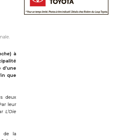
nale.
nche
) à
ipalité
e d’une
fin que
es deux
ar leur
par
L’Oie
l de la