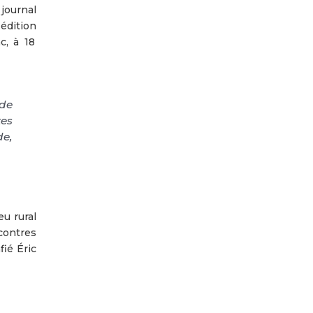
journal
édition
c, à 18
 de
tes
de,
u rural
ncontres
ié Éric