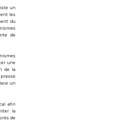
iste un
sent les
ment du
anismes
ente de
nismes
ter une
n de la
 presse
lace un
al afin
iter la
uprès de