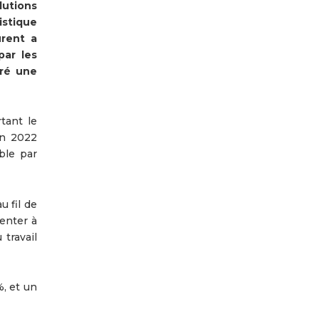
utions
istique
urent a
par les
gré une
tant le
en 2022
ble par
 fil de
menter à
travail
, et un