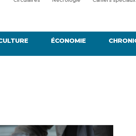
Circulaires
Nécrologie
Cahiers spéciaux
CULTURE
ÉCONOMIE
CHRONI