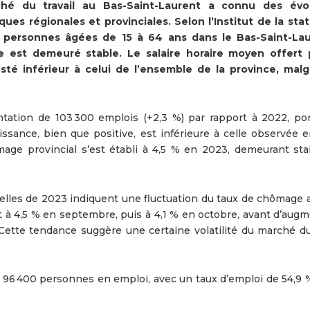
hé du travail au Bas-Saint-Laurent a connu des évol
iques régionales et provinciales. Selon l’Institut de la stat
 personnes âgées de 15 à 64 ans dans le Bas-Saint-La
est demeuré stable. Le salaire horaire moyen offert 
sté inférieur à celui de l’ensemble de la province, mal
ation de 103 300 emplois (+2,3 %) par rapport à 2022, por
issance, bien que positive, est inférieure à celle observée 
mage provincial s’est établi à 4,5 % en 2023, demeurant sta
lles de 2023 indiquent une fluctuation du taux de chômage au
nt à 4,5 % en septembre, puis à 4,1 % en octobre, avant d’aug
ette tendance suggère une certaine volatilité du marché du 
t 96 400 personnes en emploi, avec un taux d’emploi de 54,9 %