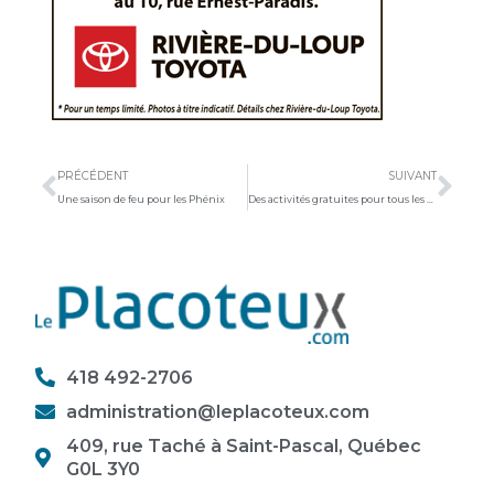
Précédent
Sui
PRÉCÉDENT
SUIVANT
Une saison de feu pour les Phénix
Des activités gratuites pour tous les âges : La MRC de L’Islet relance le programme Accès-Loisirs
418 492-2706
administration@leplacoteux.com
409, rue Taché à Saint-Pascal, Québec
G0L 3Y0