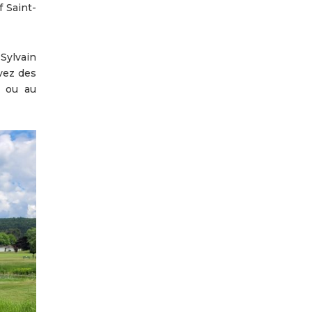
f Saint-
 Sylvain
vez des
t ou au