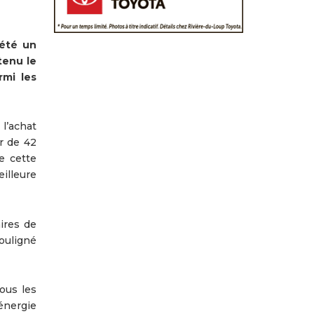
 été un
tenu le
rmi les
l’achat
r de 42
e cette
illeure
ires de
ouligné
ous les
énergie