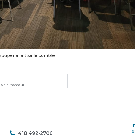
souper a fait salle comble
Aubin à l’honneur
I
d
418 492-2706