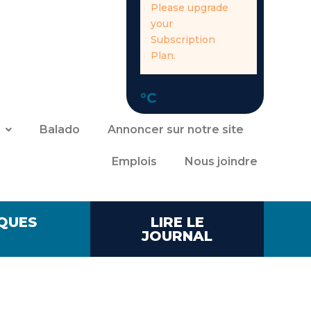
Please upgrade
your
Subscription
Plan.
°C
Balado
Annoncer sur notre site
Emplois
Nous joindre
QUES
LIRE LE
JOURNAL