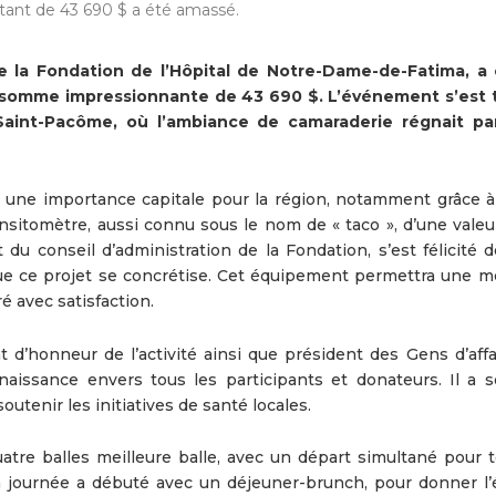
ant de 43 690 $ a été amassé.
de la Fondation de l’Hôpital de Notre-Dame-de-Fatima, a
a somme impressionnante de 43 690 $. L’événement s’est 
Saint-Pacôme, où l’ambiance de camaraderie régnait pa
t une importance capitale pour la région, notamment grâce à 
nsitomètre, aussi connu sous le nom de « taco », d’une valeu
du conseil d’administration de la Fondation, s’est félicité d
ue ce projet se concrétise. Cet équipement permettra une me
ré avec satisfaction.
 d’honneur de l’activité ainsi que président des Gens d’affa
naissance envers tous les participants et donateurs. Il a s
outenir les initiatives de santé locales.
uatre balles meilleure balle, avec un départ simultané pour t
La journée a débuté avec un déjeuner-brunch, pour donner l’