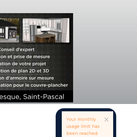
Your monthly
usage limit has
been reached.