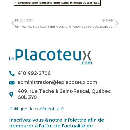
Précédent
Sui
PRÉCÉDENT
SUIVANT
Un motoneigiste blessé à Saint-Alexandre
Une nouvelle parcelle pédagogique dans L’Islet
418 492-2706
administration@leplacoteux.com
409, rue Taché à Saint-Pascal, Québec
G0L 3Y0
Politique de confidentialité
Inscrivez-vous à notre infolettre afin de
demeurer à l’affût de l’actualité de