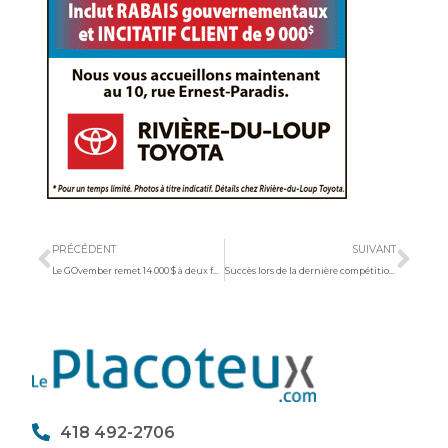
Précédent
Sui
PRÉCÉDENT
SUIVANT
Le GOvember remet 14 000 $ à deux fondations régionales
Succès lors de la dernière compétition régionale des gymnastes du club GYMAGINE
418 492-2706