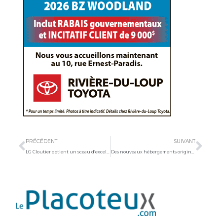
Précédent
Sui
PRÉCÉDENT
SUIVANT
LG Cloutier obtient un sceau d’excellence pour la conciliation travail-famille
Des nouveaux hébergements originaux et insolites à l’Ébranché