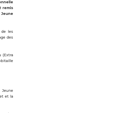
onnelle
é remis
e Jeune
 de les
age des
 (Extra
itaille
 Jeune
t et la