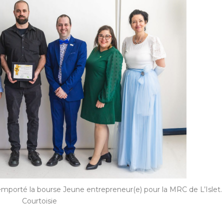
mporté la bourse Jeune entrepreneur(e) pour la MRC de L’Islet.
Courtoisie