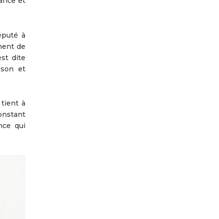
sance et
éputé à
ment de
st dite
sson et
 tient à
onstant
nce qui