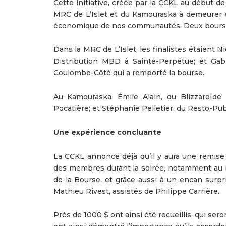
Cette initiative, créée par la CCKL au début d
MRC de L’Islet et du Kamouraska à demeurer e
économique de nos communautés. Deux bourses
Dans la MRC de L’Islet, les finalistes étaient 
Distribution MBD à Sainte-Perpétue; et Gabri
Coulombe-Côté qui a remporté la bourse.
Au Kamouraska, Émile Alain, du Blizzaroïde 
Pocatière; et Stéphanie Pelletier, du Resto-Pub l
Une expérience concluante
La CCKL annonce déjà qu’il y aura une remise
des membres durant la soirée, notamment au ni
de la Bourse, et grâce aussi à un encan surpri
Mathieu Rivest, assistés de Philippe Carrière.
Près de 1000 $ ont ainsi été recueillis, qui s