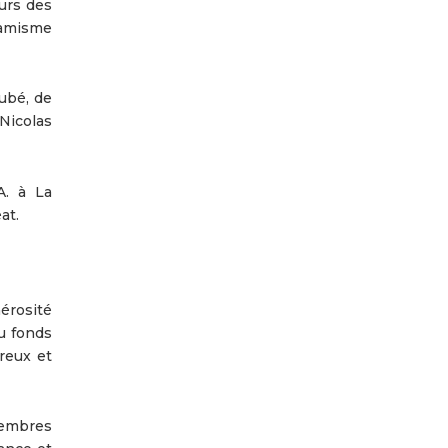
urs des
namisme
Dubé, de
Nicolas
A. à La
at.
érosité
u fonds
reux et
 membres