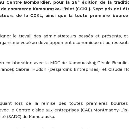
e
 au Centre Bombardier, pour la 26
édition de la traditi
de commerce Kamouraska-L’Islet (CCKL). Sept prix ont ét
rateurs de la CCKL, ainsi que la toute première bours
ligner le travail des administrateurs passés et présents, et
 l’organisme voué au développement économique et au réseaut
en collaboration avec la MRC de Kamouraska); Gérald Beaulieu
rance); Gabriel Hudon (Desjardins Entreprises); et Claude Rob
uant lors de la remise des toutes premières bourses
avec le Centre d’aide aux entreprises (CAE) Montmagny-L’Isle
vité (SADC) du Kamouraska.