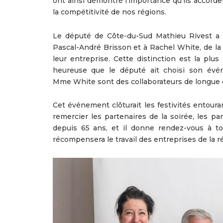
ont ainsi démontré l’importance qu’ils accorden
la compétitivité de nos régions.
Le député de Côte-du-Sud Mathieu Rivest a a
Pascal-André Brisson et à Rachel White, de la
leur entreprise. Cette distinction est la plu
heureuse que le député ait choisi son évé
Mme White sont des collaborateurs de longue d
Cet événement clôturait les festivités entoura
remercier les partenaires de la soirée, les p
depuis 65 ans, et il donne rendez-vous à t
récompensera le travail des entreprises de la r