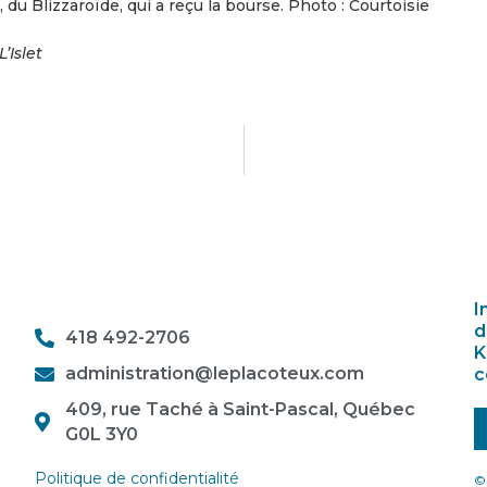
 du Blizzaroïde, qui a reçu la bourse. Photo : Courtoisie
Islet
I
d
418 492-2706
K
administration@leplacoteux.com
c
409, rue Taché à Saint-Pascal, Québec
G0L 3Y0
Politique de confidentialité
© 