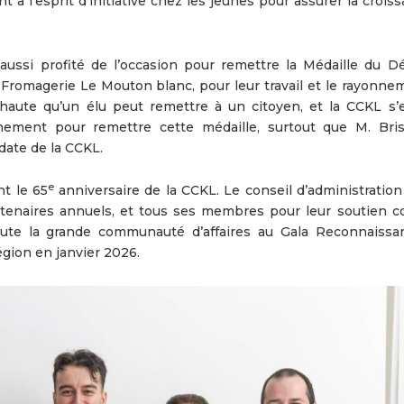
t à l’esprit d’initiative chez les jeunes pour assurer la crois
ussi profité de l’occasion pour remettre la Médaille du D
 Fromagerie Le Mouton blanc, pour leur travail et le rayonne
s haute qu’un élu peut remettre à un citoyen, et la CCKL s’e
nement pour remettre cette médaille, surtout que M. Bri
ate de la CCKL.
e
nt le 65
anniversaire de la CCKL. Le conseil d’administration
artenaires annuels, et tous ses membres pour leur soutien c
oute la grande communauté d’affaires au Gala Reconnaissa
égion en janvier 2026.