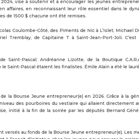
e 2024, vise à soutenir et à encourager les jeunes entreprene
n affaires, en reconnaissant leur rôle essentiel dans le dy
 de 1500 $ chacune ont été remises.
Nicolas Coulombe-Côté, des Piments de Nic à L’Islet; Michael 
el Tremblay, de Capitaine T à Saint-Jean-Port-Joli. C’est 
de Saint-Pascal; Andréanne Lizotte, de la Boutique C.A.R.
e Saint-Pascal étaient les finalistes. Émile Alain a été le lauré
 de la Bourse Jeune entrepreneur(e) en 2026. Grâce à la gén
veau des pourboires du vestiaire qui allaient directement a
se, initié à la fin de la soirée par les députés Bernard Géné
eront versés au fonds de la Bourse Jeune entrepreneur(e). Les