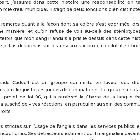
part, j’assume dans cette histoire une responsabilité en t
ôle d’élu municipal. Il s’agit de deux fonctions bien distinctes
remords quant à la façon dont sa colère s’est exprimée lors
ne manière, et qu’on refuse de voir au-delà des stéréotypes,
utefois que mon sang irlandais a pris le dessus dans cette hist
e je fais désormais sur les réseaux sociaux », conclut-il en bou
side Caddell est un groupe qui milite en faveur des dro
es lois linguistiques jugées discriminatoires. Le groupe a no
projet de loi 96, qui a renforcé la Charte de la langue fra
a suscité de vives réactions, en particulier au sein des comm
oits.
 strictes sur l’usage de l’anglais dans les services publics, e
rancophones. Ses détracteurs estiment qu’il marginalise davan