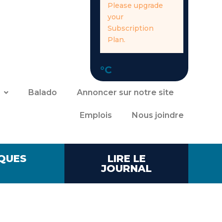
Please upgrade
your
Subscription
Plan.
°C
Balado
Annoncer sur notre site
Emplois
Nous joindre
QUES
LIRE LE
JOURNAL