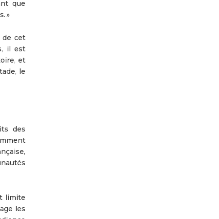
ant que
. »
 de cet
 il est
oire, et
tade, le
its des
tamment
nçaise,
unautés
t limite
tage les