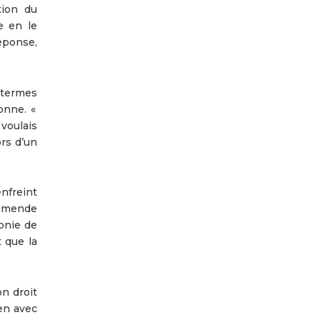
tion du
e en le
réponse,
 termes
onne. «
 voulais
rs d’un
nfreint
 amende
onie de
t que la
n droit
ien avec