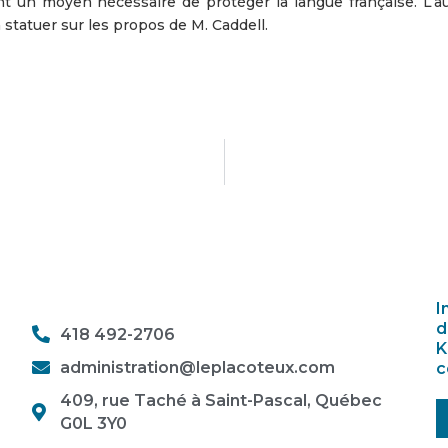
nt un moyen nécessaire de protéger la langue française. L’a
 statuer sur les propos de M. Caddell.
I
d
418 492-2706
K
administration@leplacoteux.com
c
409, rue Taché à Saint-Pascal, Québec
G0L 3Y0