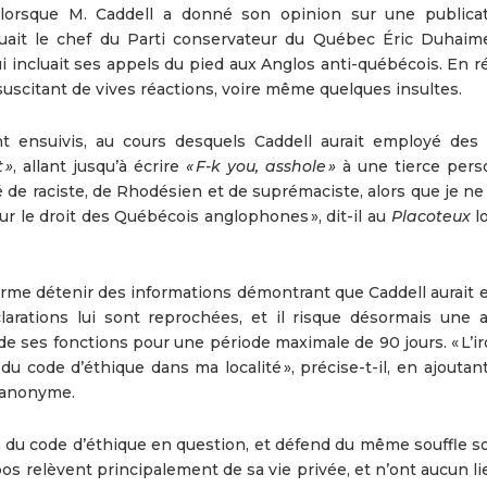
lorsque M. Caddell a donné son opinion sur une publica
quait le chef du Parti conservateur du Québec Éric Duhaim
qui incluait ses appels du pied aux Anglos anti-québécois. En 
suscitant de vives réactions, voire même quelques insultes.
t ensuivis, au cours desquels Caddell aurait employé des
 »
, allant jusqu’à écrire
« F-k you, asshole »
à une tierce pers
xé de raciste, de Rhodésien et de suprémaciste, alors que je ne
r le droit des Québécois anglophones », dit-il au
Placoteux
lo
me détenir des informations démontrant que Caddell aurait e
larations lui sont reprochées, et il risque désormais une
e ses fonctions pour une période maximale de 90 jours. « L’ir
du code d’éthique dans ma localité », précise-t-il, en ajoutan
e anonyme.
n du code d’éthique en question, et défend du même souffle so
opos relèvent principalement de sa vie privée, et n’ont aucun l