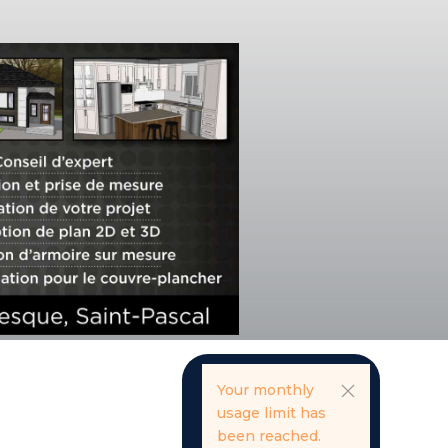
Your monthly
usage limit has
been reached.