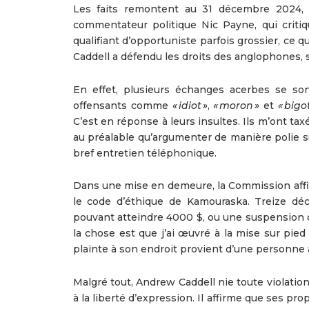
Les faits remontent au 31 décembre 2024, 
commentateur politique Nic Payne, qui criti
qualifiant d’opportuniste parfois grossier, ce 
Caddell a défendu les droits des anglophones, 
En effet, plusieurs échanges acerbes se son
offensants comme
« idiot »
,
« moron »
et
« bigot
C’est en réponse à leurs insultes. Ils m’ont ta
au préalable qu’argumenter de manière polie su
bref entretien téléphonique.
Dans une mise en demeure, la Commission affir
le code d’éthique de Kamouraska. Treize déc
pouvant atteindre 4000 $, ou une suspension d
la chose est que j’ai œuvré à la mise sur pied 
plainte à son endroit provient d’une personn
Malgré tout, Andrew Caddell nie toute violatio
à la liberté d’expression. Il affirme que ses pr