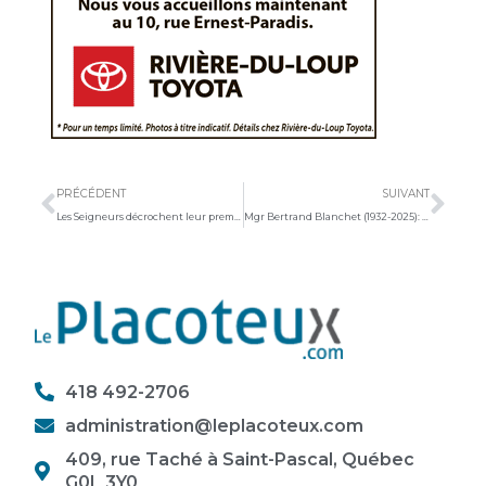
Précédent
Sui
PRÉCÉDENT
SUIVANT
Les Seigneurs décrochent leur premier gain de la saison
Mgr Bertrand Blanchet (1932-2025): Le partage d’une vie
418 492-2706
administration@leplacoteux.com
409, rue Taché à Saint-Pascal, Québec
G0L 3Y0