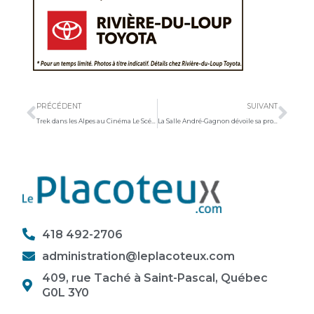
Précédent
Sui
PRÉCÉDENT
SUIVANT
Trek dans les Alpes au Cinéma Le Scénario
La Salle André-Gagnon dévoile sa programmation d’automne
418 492-2706
administration@leplacoteux.com
409, rue Taché à Saint-Pascal, Québec
G0L 3Y0