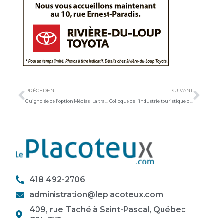
Précédent
Sui
PRÉCÉDENT
SUIVANT
Guignolée de l’option Médias : La tradition se poursuit le 7 décembre
Colloque de l’industrie touristique du Saint-Laurent : Un rendez-vous attendu le 13 mars 2024
418 492-2706
administration@leplacoteux.com
409, rue Taché à Saint-Pascal, Québec