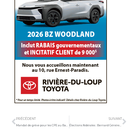
Précédent
Sui
PRÉCÉDENT
SUIVANT
Mandat de grève pour les CPE au Bas-Saint-Laurent
Élections fédérales : Bernard Généreux réélu dans Montmagny—L’Islet—Kamouraska—Rivière-du-Loup