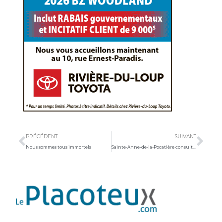
Précédent
Sui
PRÉCÉDENT
SUIVANT
Nous sommes tous immortels
Sainte-Anne-de-la-Pocatière consulte les familles et les aînés