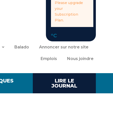
Please upgrade
your
Subscription
Plan.
°C
Balado
Annoncer sur notre site
Emplois
Nous joindre
QUES
LIRE LE
JOURNAL