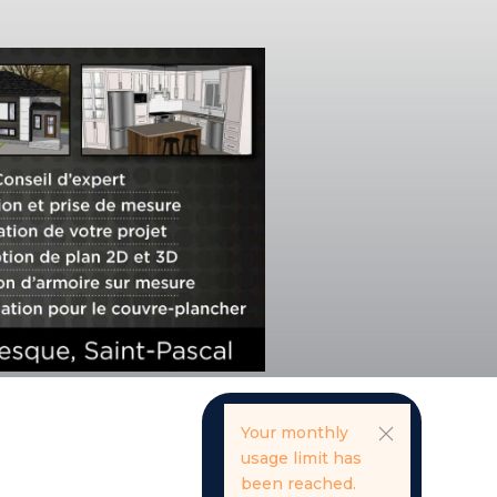
Your monthly
usage limit has
been reached.