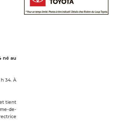
4 né au
 h 34. À
et tient
ame-de-
ectrice