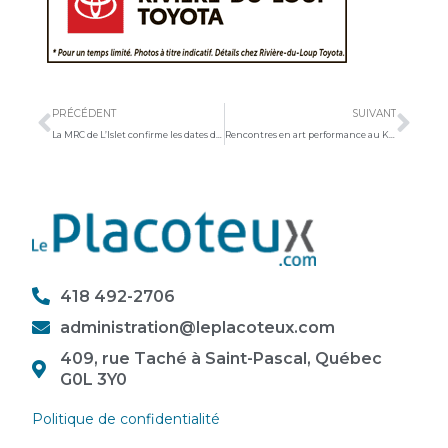
Précédent
Sui
PRÉCÉDENT
SUIVANT
La MRC de L’Islet confirme les dates d’inscription au programme Accès-Loisirs
Rencontres en art performance au Kamouraska: Explorer le vivant autrement
418 492-2706
administration@leplacoteux.com
409, rue Taché à Saint-Pascal, Québec
G0L 3Y0
Politique de confidentialité