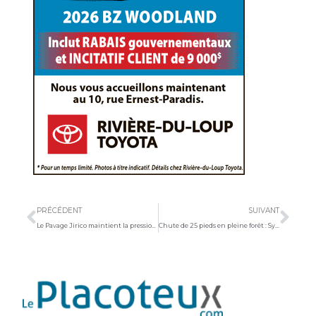
Précédent
Sui
PRÉCÉDENT
SUIVANT
Le Pavage Jirico maintient la pression au sommet
Chute de 25 pieds en pleine forêt : Sylvain Cazes a frôlé la mort