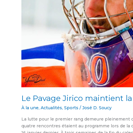
Le Pavage Jirico maintient 
À la une
,
Actualités
,
Sports
/
José D. Soucy
La lutte pour le premier rang demeure pleinement o
quatre rencontres étaient au programme lors de la d
16 janvier dernier. À trois semaines de la fin du cal