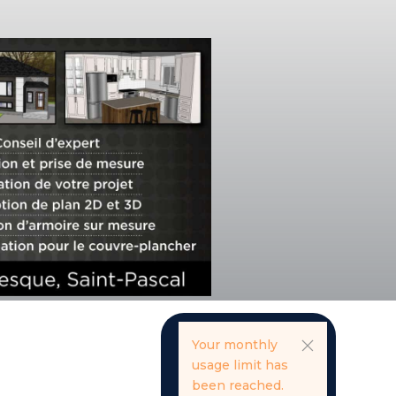
Your monthly
usage limit has
been reached.