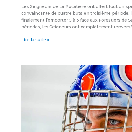
Les Seigneurs de La Pocatière ont offert tout un s
convaincante de quatre buts en troisième période, le
finalement l’emporter 5 à 3 face aux Forestiers de Sa
périodes, les Seigneurs ont complètement renversé 
Lire la suite »
Le
Pavage
Jirico
maintient
la
pression
au
sommet