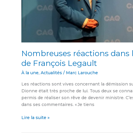
Nombreuses réactions dans l
de François Legault
À la une
,
Actualités
/
Marc Larouche
Les réactions sont vives concernant la démission s
Dionne était très proche de lui. Tous deux se connais
permis de réaliser son rêve de devenir ministre. C’es
dans ses commentaires. « Je tiens
Lire la suite »