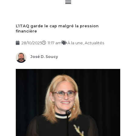
Main
Menu
L’ITAQ garde le cap malgré la pression
financière
28/10/2025
11:17 am
À la une
,
Actualités
José D. Soucy