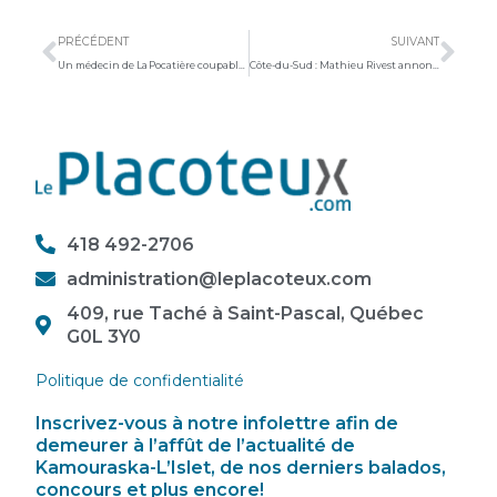
Précédent
Sui
PRÉCÉDENT
SUIVANT
Un médecin de La Pocatière coupable d’avoir soigné des proches
Côte-du-Sud : Mathieu Rivest annonce plus de 1,3 M$ pour soutenir les jeunes
418 492-2706
administration@leplacoteux.com
409, rue Taché à Saint-Pascal, Québec
G0L 3Y0
Politique de confidentialité
Inscrivez-vous à notre infolettre afin de
demeurer à l’affût de l’actualité de
Kamouraska-L’Islet, de nos derniers balados,
concours et plus encore!