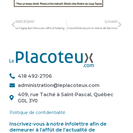
Précédent
Sui
PRÉCÉDENT
SUIVANT
Le Cégep bonifiera son offre d’hébergement
InovaWeld assure la relève de Barinox
418 492-2706
administration@leplacoteux.com
409, rue Taché à Saint-Pascal, Québec
G0L 3Y0
Politique de confidentialité
Inscrivez-vous à notre infolettre afin de
demeurer à l’affût de l’actualité de