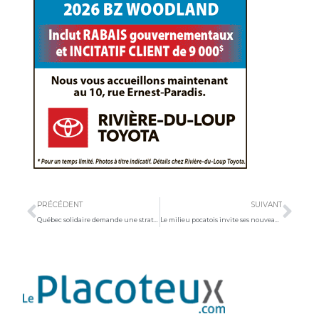
Précédent
Sui
PRÉCÉDENT
SUIVANT
Québec solidaire demande une stratégie conjointe en itinérance et en logement
Le milieu pocatois invite ses nouveaux arrivants à une activité de bienvenue