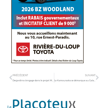
Précédent
Sui
PRÉCÉDENT
SUIVANT
Desjardins s’engage dans le projet Mobil’eau
Le Kamouraska se démarque au Gala des Lauriers