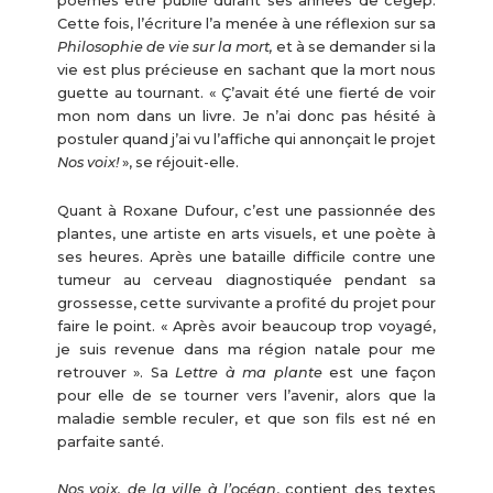
poèmes être publié durant ses années de cégep.
Cette fois, l’écriture l’a menée à une réflexion sur sa
Philosophie de vie sur la mort,
et à se demander si la
vie est plus précieuse en sachant que la mort nous
guette au tournant. « Ç’avait été une fierté de voir
mon nom dans un livre. Je n’ai donc pas hésité à
postuler quand j’ai vu l’affiche qui annonçait le projet
Nos voix!
», se réjouit-elle.
Quant à Roxane Dufour, c’est une passionnée des
plantes, une artiste en arts visuels, et une poète à
ses heures. Après une bataille difficile contre une
tumeur au cerveau diagnostiquée pendant sa
grossesse, cette survivante a profité du projet pour
faire le point. « Après avoir beaucoup trop voyagé,
je suis revenue dans ma région natale pour me
retrouver ». Sa
Lettre à ma plante
est une façon
pour elle de se tourner vers l’avenir, alors que la
maladie semble reculer, et que son fils est né en
parfaite santé.
Nos voix, de la ville à l’océan
, contient des textes