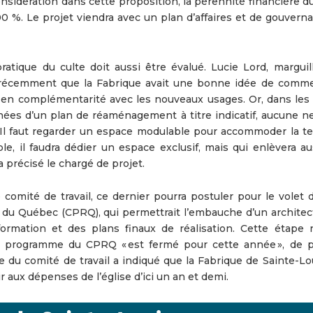
nsidération dans cette proposition, la pérennité financière d
 %. Le projet viendra avec un plan d’affaires et de gouvernan
atique du culte doit aussi être évalué. Lucie Lord, marguill
t récemment que la Fabrique avait une bonne idée de comme
e, en complémentarité avec les nouveaux usages. Or, dans les 
es d’un plan de réaménagement à titre indicatif, aucune ne 
« Il faut regarder un espace modulable pour accommoder la t
le, il faudra dédier un espace exclusif, mais qui enlèvera au
 a précisé le chargé de projet.
e comité de travail, ce dernier pourra postuler pour le volet
 du Québec (CPRQ), qui permettrait l’embauche d’un architec
ormation et des plans finaux de réalisation. Cette étape 
le programme du CPRQ « est fermé pour cette année », de p
e du comité de travail a indiqué que la Fabrique de Sainte-Lo
aux dépenses de l’église d’ici un an et demi.