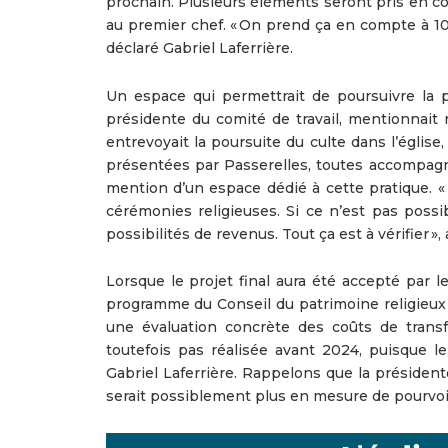
prochain. Plusieurs éléments seront pris en co
au premier chef. « On prend ça en compte à 100
déclaré Gabriel Laferrière.
Un espace qui permettrait de poursuivre la pr
présidente du comité de travail, mentionnai
entrevoyait la poursuite du culte dans l’églis
présentées par Passerelles, toutes accompagné
mention d’un espace dédié à cette pratique. 
cérémonies religieuses. Si ce n’est pas possib
possibilités de revenus. Tout ça est à vérifier »,
Lorsque le projet final aura été accepté par l
programme du Conseil du patrimoine religieux
une évaluation concrète des coûts de transf
toutefois pas réalisée avant 2024, puisque 
Gabriel Laferrière. Rappelons que la président
serait possiblement plus en mesure de pourvoir 