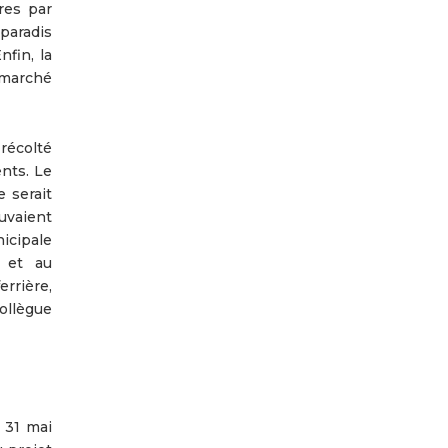
res par
 paradis
nfin, la
n marché
récolté
ents. Le
 serait
ouvaient
icipale
s et au
errière,
ollègue
e 31 mai