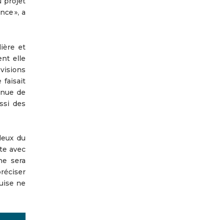
u projet
ce », a
ière et
nt elle
visions
faisait
enue de
ssi des
 deux du
te avec
ne sera
réciser
uise ne