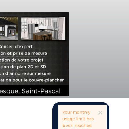
Your monthly
usage limit has
been reached.