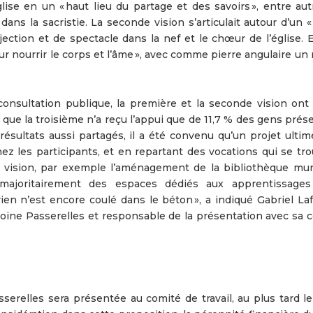
lise en un « haut lieu du partage et des savoirs », entre aut
ns la sacristie. La seconde vision s’articulait autour d’un «
ection et de spectacle dans la nef et le chœur de l’église. E
ur nourrir le corps et l’âme », avec comme pierre angulaire u
consultation publique, la première et la seconde vision ont 
 que la troisième n’a reçu l’appui que de 11,7 % des gens prés
ésultats aussi partagés, il a été convenu qu’un projet ultime
hez les participants, et en repartant des vocations qui se tr
 vision, par exemple l’aménagement de la bibliothèque mun
r majoritairement des espaces dédiés aux apprentissage
ien n’est encore coulé dans le béton », a indiqué Gabriel Laf
moine Passerelles et responsable de la présentation avec sa c
sserelles sera présentée au comité de travail, au plus tard l