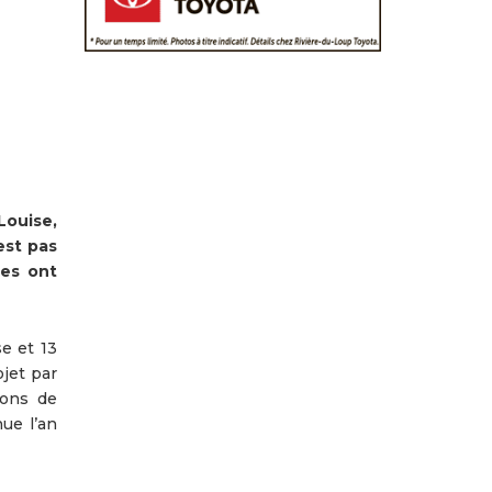
Louise,
est pas
ées ont
e et 13
jet par
ions de
ue l’an