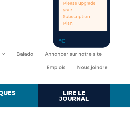
Please upgrade
your
Subscription
Plan.
°C
Balado
Annoncer sur notre site
Emplois
Nous joindre
QUES
LIRE LE
JOURNAL