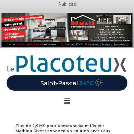
Aller
Publicité
au
contenu
Saint-Pascal
24°C
Main
Menu
Plus de 2,9 M$ pour Kamouraska et L’Islet :
Mathieu Rivest annonce un soutien accru aux