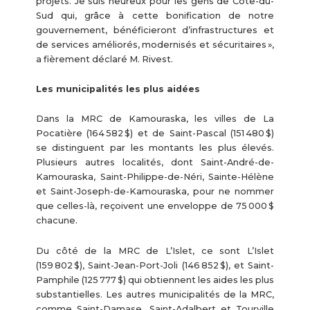
projets. Je suis heureux pour les gens de Côte-du-
Sud qui, grâce à cette bonification de notre
gouvernement, bénéficieront d’infrastructures et
de services améliorés, modernisés et sécuritaires »,
a fièrement déclaré M. Rivest.
Les municipalités les plus aidées
Dans la MRC de Kamouraska, les villes de La
Pocatière (164 582 $) et de Saint-Pascal (151 480 $)
se distinguent par les montants les plus élevés.
Plusieurs autres localités, dont Saint-André-de-
Kamouraska, Saint-Philippe-de-Néri, Sainte-Hélène
et Saint-Joseph-de-Kamouraska, pour ne nommer
que celles-là, reçoivent une enveloppe de 75 000 $
chacune.
Du côté de la MRC de L’Islet, ce sont L’Islet
(159 802 $), Saint-Jean-Port-Joli (146 852 $), et Saint-
Pamphile (125 777 $) qui obtiennent les aides les plus
substantielles. Les autres municipalités de la MRC,
comme Saint-Damase, Saint-Adalbert et Tourville