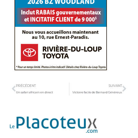
Précédent
Sui
PRÉCÉDENT
SUIVANT
Un safari africain en direct
Victoire facile de Bernard Généreux