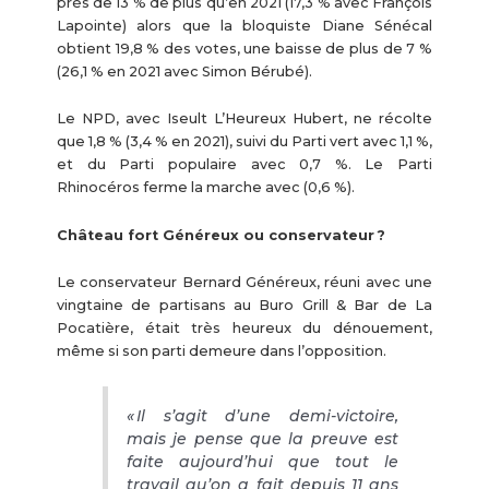
près de 13 % de plus qu’en 2021 (17,3 % avec François
Lapointe) alors que la bloquiste Diane Sénécal
obtient 19,8 % des votes, une baisse de plus de 7 %
(26,1 % en 2021 avec Simon Bérubé).
Le NPD, avec Iseult L’Heureux Hubert, ne récolte
que 1,8 % (3,4 % en 2021), suivi du Parti vert avec 1,1 %,
et du Parti populaire avec 0,7 %. Le Parti
Rhinocéros ferme la marche avec (0,6 %).
Château fort Généreux ou conservateur ?
Le conservateur Bernard Généreux, réuni avec une
vingtaine de partisans au Buro Grill & Bar de La
Pocatière, était très heureux du dénouement,
même si son parti demeure dans l’opposition.
« Il s’agit d’une demi-victoire,
mais je pense que la preuve est
faite aujourd’hui que tout le
travail qu’on a fait depuis 11 ans