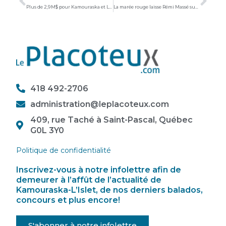
Plus de 2,9 M$ pour Kamouraska et L’Islet : Mathieu Rivest annonce un soutien accru aux infrastructures municipales
La marée rouge laisse Rémi Massé sur le quai
418 492-2706
administration@leplacoteux.com
409, rue Taché à Saint-Pascal, Québec
G0L 3Y0
Politique de confidentialité
Inscrivez-vous à notre infolettre afin de
demeurer à l’affût de l’actualité de
Kamouraska-L’Islet, de nos derniers balados,
concours et plus encore!
S'abonner à notre infolettre