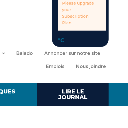
Please upgrade
your
Subscription
Plan.
°C
Balado
Annoncer sur notre site
Emplois
Nous joindre
QUES
LIRE LE
JOURNAL