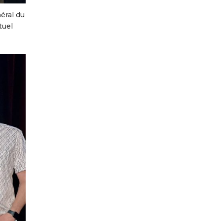
éral du
tuel