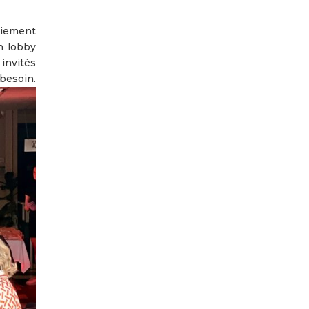
ciement
n lobby
invités
n.