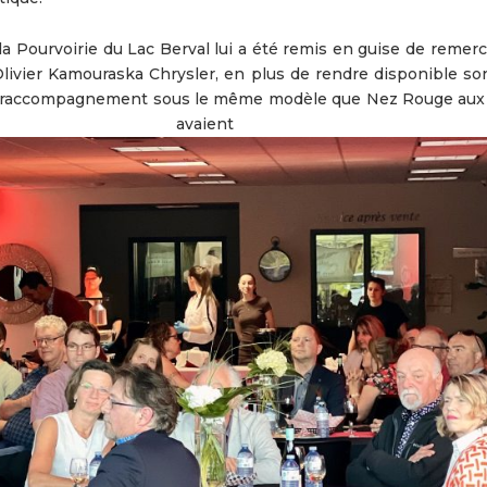
 Pourvoirie du Lac Berval lui a été remis en guise de remer
livier Kamouraska Chrysler, en plus de rendre disponible so
e de raccompagnement sous le même modèle que Nez Rouge aux 
vaient besoi