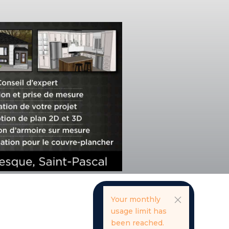
Your monthly
usage limit has
been reached.