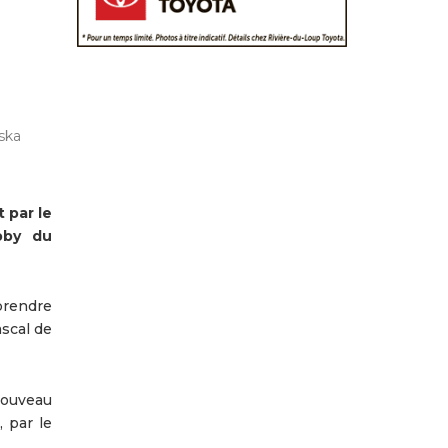
ska
 par le
bby du
 prendre
scal de
nouveau
 par le