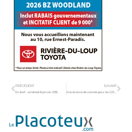
Précédent
Sui
PRÉCÉDENT
SUIVANT
En bref… vendredi 8 janvier 2016
Une dizaine de comités pour les 225 chandelles à Saint-André