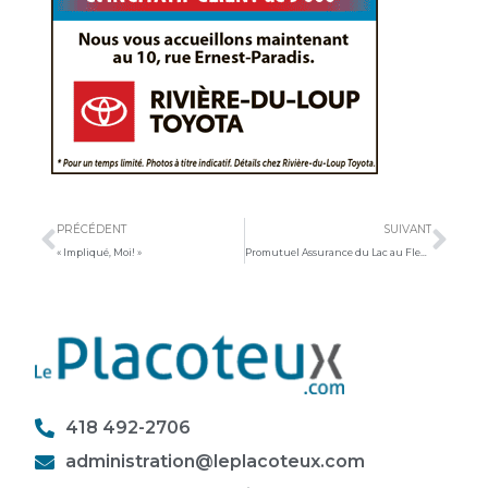
Précédent
Sui
PRÉCÉDENT
SUIVANT
« Impliqué, Moi! »
Promutuel Assurance du Lac au Fleuve voit le jour
418 492-2706
administration@leplacoteux.com