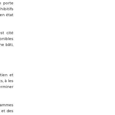
n porte
ibitifs
 en état
st cité
ponibles
ne bâti,
tien et
, à les
terminer
rammes
e et des