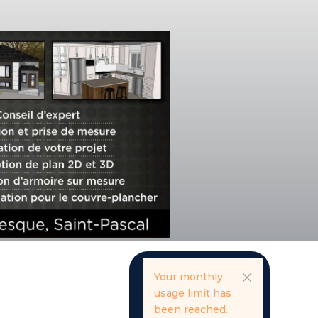
Your monthly
usage limit has
been reached.