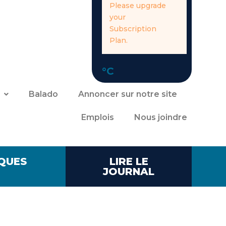
Please upgrade
your
Subscription
Plan.
°C
Balado
Annoncer sur notre site
Emplois
Nous joindre
QUES
LIRE LE
JOURNAL