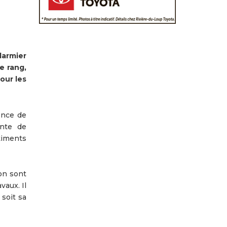
larmier
e rang,
our les
ence de
ente de
timents
ion sont
vaux. Il
 soit sa