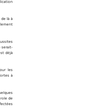
ication
 de là à
llement
éussites
 serait-
st déjà
our les
ortes à
uelques
role de
fectées