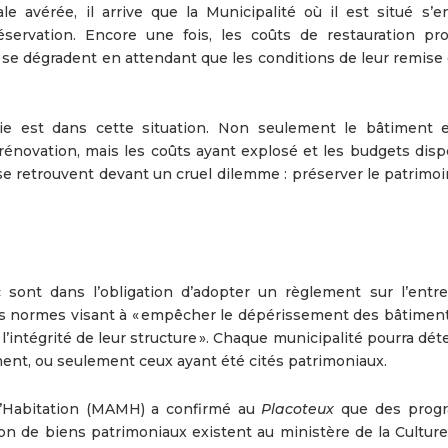
e avérée, il arrive que la Municipalité où il est situé s’e
éservation. Encore une fois, les coûts de restauration proh
s se dégradent en attendant que les conditions de leur remise
ie est dans cette situation. Non seulement le bâtiment e
a rénovation, mais les coûts ayant explosé et les budgets dis
se retrouvent devant un cruel dilemme : préserver le patrimoi
c sont dans l’obligation d’adopter un règlement sur l’entre
des normes visant à « empêcher le dépérissement des bâtiments
l’intégrité de leur structure ». Chaque municipalité pourra dé
ement, ou seulement ceux ayant été cités patrimoniaux.
 l’Habitation (MAMH) a confirmé au
Placoteux
que des prog
ation de biens patrimoniaux existent au ministère de la Cultur