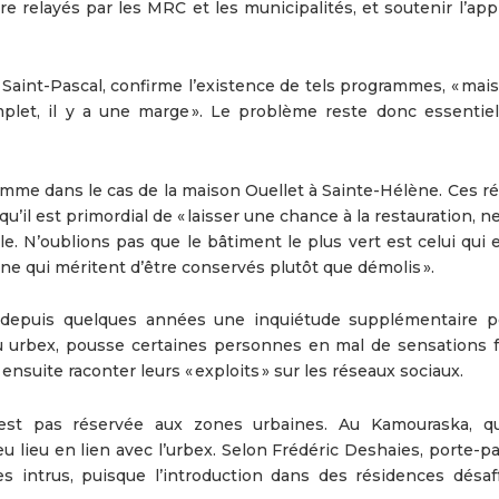
elayés par les MRC et les municipalités, et soutenir l’appl
à Saint-Pascal, confirme l’existence de tels programmes, « mais
plet, il y a une marge ». Le problème reste donc essentie
comme dans le cas de la maison Ouellet à Sainte-Hélène. Ces r
il est primordial de « laisser une chance à la restauration, ne
 N’oublions pas que le bâtiment le plus vert est celui qui e
ine qui méritent d’être conservés plutôt que démolis ».
t depuis quelques années une inquiétude supplémentaire p
ou urbex, pousse certaines personnes en mal de sensations f
nsuite raconter leurs « exploits » sur les réseaux sociaux.
est pas réservée aux zones urbaines. Au Kamouraska, q
 lieu en lien avec l’urbex. Selon Frédéric Deshaies, porte-pa
 les intrus, puisque l’introduction dans des résidences désaf