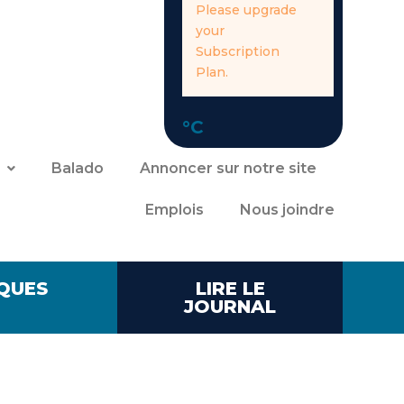
Please upgrade
your
Subscription
Plan.
°C
Balado
Annoncer sur notre site
Emplois
Nous joindre
QUES
LIRE LE
JOURNAL