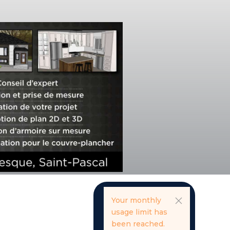
Your monthly
usage limit has
been reached.