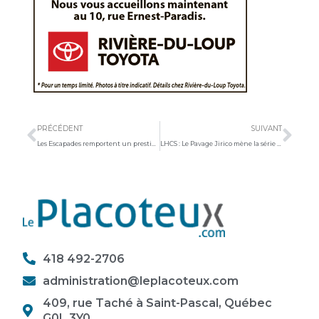
Précédent
Sui
PRÉCÉDENT
SUIVANT
Les Escapades remportent un prestigieux prix international
LHCS : Le Pavage Jirico mène la série 2-0
418 492-2706
administration@leplacoteux.com
409, rue Taché à Saint-Pascal, Québec
G0L 3Y0