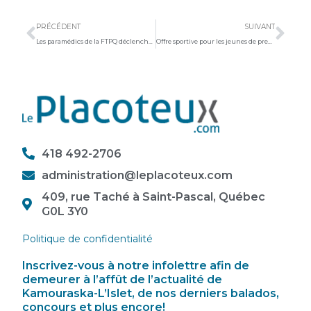
Précédent
Sui
PRÉCÉDENT
SUIVANT
Les paramédics de la FTPQ déclenchent la grève groupe par groupe
Offre sportive pour les jeunes de première et deuxième secondaire : L’École polyvalente La Pocatière lance le programme Multi-Sports
418 492-2706
administration@leplacoteux.com
409, rue Taché à Saint-Pascal, Québec
G0L 3Y0
Politique de confidentialité
Inscrivez-vous à notre infolettre afin de
demeurer à l’affût de l’actualité de
Kamouraska-L’Islet, de nos derniers balados,
concours et plus encore!