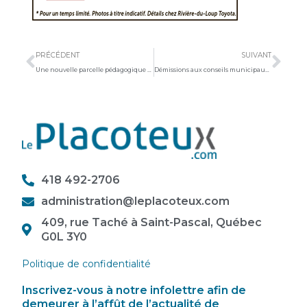
Précédent
Sui
PRÉCÉDENT
SUIVANT
Une nouvelle parcelle pédagogique dans L’Islet
Démissions aux conseils municipaux de Sainte-Louise et de Saint-Roch-des-Aulnaies
418 492-2706
administration@leplacoteux.com
409, rue Taché à Saint-Pascal, Québec
G0L 3Y0
Politique de confidentialité
Inscrivez-vous à notre infolettre afin de
demeurer à l’affût de l’actualité de