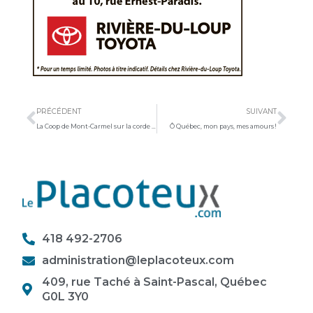
Précédent
Sui
PRÉCÉDENT
SUIVANT
La Coop de Mont-Carmel sur la corde raide
Ô Québec, mon pays, mes amours !
418 492-2706
administration@leplacoteux.com
409, rue Taché à Saint-Pascal, Québec
G0L 3Y0