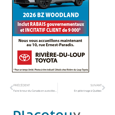
Précédent
Sui
PRÉCÉDENT
SUIVANT
Faire le tour du Canada en auto électrique
En pèlerinage à Québec