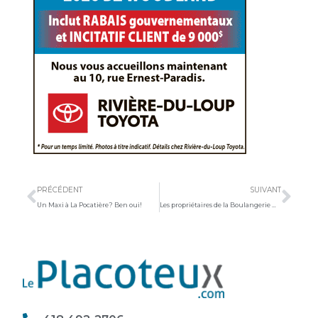
Précédent
Sui
PRÉCÉDENT
SUIVANT
Un Maxi à La Pocatière? Ben oui!
Les propriétaires de la Boulangerie Niemand repoussent leur retraite