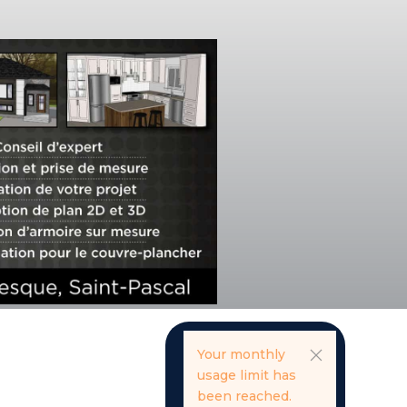
Your monthly
usage limit has
been reached.