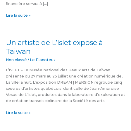
financière servira à […]
Lire la suite »
Un artiste de L’Islet expose à
Un
artiste
Taiwan
de
L’Islet
Non classé
/
Le Placoteux
expose
L’ISLET – Le Musée National des Beaux Arts de Taïwan
à
présente du 27 mars au 25 juillet une création numérique de,
Taiwan
La ville la nuit. L’exposition DREAM | MERSION regroupe cinq
œuvres d’artistes québécois, dont celle de Jean-Ambroise
Vesac de L’Islet, produites dans le laboratoire d’exploration et
de création transdisciplinaire de la Société des arts
Lire la suite »