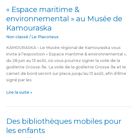
« Espace maritime &
«
Espace
environnemental » au Musée de
maritime
Kamouraska
&
environnemental
Non classé
/
Le Placoteux
»
au
KAMOURASKA – Le Musée régional de Kamouraska vous
Musée
invite à l’exposition « Espace maritime & environnemental »,
de
du 28 juin au 13 août, où vous pourrez signer la voile de la
Kamouraska
goélette Grosse-Île. La voile de la goélette Grosse-Île et le
carnet de bord seront sur place jusqu’au 13 août, afin d’être
signé par les
Lire la suite »
Des bibliothèques mobiles pour
Des
bibliothèques
les enfants
mobiles