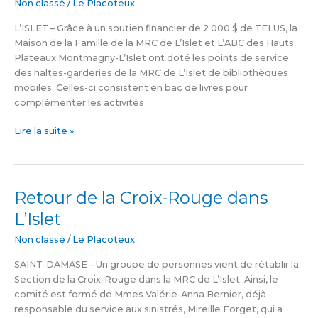
pour
Non classé
/
Le Placoteux
les
L’ISLET – Grâce à un soutien financier de 2 000 $ de TELUS, la
enfants
Maison de la Famille de la MRC de L’Islet et L’ABC des Hauts
Plateaux Montmagny-L’Islet ont doté les points de service
des haltes-garderies de la MRC de L’Islet de bibliothèques
mobiles. Celles-ci consistent en bac de livres pour
complémenter les activités
Lire la suite »
Retour de la Croix-Rouge dans
Retour
de
L’Islet
la
Croix-
Non classé
/
Le Placoteux
Rouge
SAINT-DAMASE – Un groupe de personnes vient de rétablir la
dans
Section de la Croix-Rouge dans la MRC de L’Islet. Ainsi, le
L’Islet
comité est formé de Mmes Valérie-Anna Bernier, déjà
responsable du service aux sinistrés, Mireille Forget, qui a