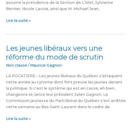
assumé la présidence de la Section de L’Islet, Sylvianne
Bernier, Nicole Lavoie, ainsi que M. Michael Jean,
Lire la suite »
Les jeunes libéraux vers une
Les
jeunes
réforme du mode de scrutin
libéraux
vers
Non classé
/
Maurice Gagnon
une
LA POCATIÈRE – Les jeunes libéraux du Québec s’attaquent
réforme
cette année au cynisme dont font preuve les jeunes devant
du
la politique. Si c’est le système qui est en cause, eh bien,
mode
changeons-le, lance leur président Julien Gagnon. La
de
Commission jeunesse du Parti libéral du Québec s’est arrêtée
scrutin
cette semaine au Bas-Saint-Laurent dans le cadre de
Lire la suite »