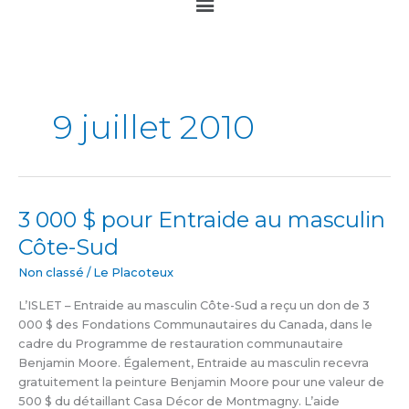
Main
Menu
9 juillet 2010
3 000 $ pour Entraide au masculin
3
000
Côte-Sud
$
pour
Non classé
/
Le Placoteux
Entraide
L’ISLET – Entraide au masculin Côte-Sud a reçu un don de 3
au
000 $ des Fondations Communautaires du Canada, dans le
masculin
cadre du Programme de restauration communautaire
Côte-
Benjamin Moore. Également, Entraide au masculin recevra
Sud
gratuitement la peinture Benjamin Moore pour une valeur de
500 $ du détaillant Casa Décor de Montmagny. L’aide