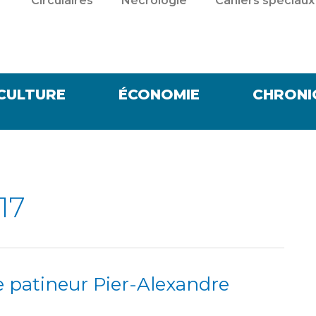
Circulaires
Nécrologie
Cahiers spéciaux
CULTURE
ÉCONOMIE
CHRONI
17
le patineur Pier-Alexandre