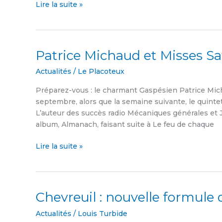
Lire la suite »
Patrice Michaud et Misses S
Patrice
Michaud
Actualités
/
Le Placoteux
et
Misses
Préparez-vous : le charmant Gaspésien Patrice Mi
Satchmo
septembre, alors que la semaine suivante, le quinte
bientôt
L’auteur des succès radio Mécaniques générales et
en
album, Almanach, faisant suite à Le feu de chaque
Côte-
du-
Lire la suite »
Sud
Chevreuil : nouvelle formule
Chevreuil
:
Actualités
/
Louis Turbide
nouvelle