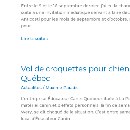
formule
Entre le 9 et le 16 septembre dernier, j’ai eu la chan
de
suite à une invitation médiatique servant à faire dé
chasse
Anticosti pour les mois de septembre et d’octobre. 
chez
pour
Sépaq
Anticosti
Lire la suite »
Vol de croquettes pour chie
Vol
de
Québec
croquettes
pour
Actualités
/
Maxime Paradis
chiens
L’entreprise Éducateur Canin Québec située à La Poc
chez
matériel canin et d’effets personnels, la fin de sema
Éducateur
Wery, se dit choqué de la situation. C’est entre same
Canin
local d’Éducateur Canin
Québec