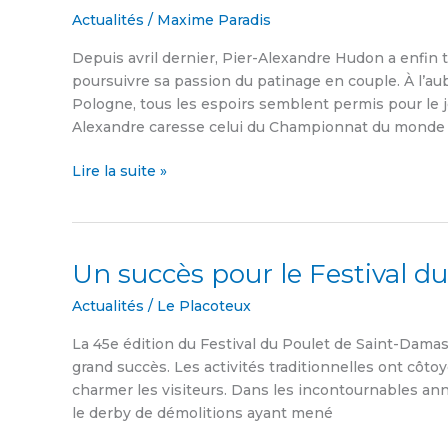
la
Actualités
/
Maxime Paradis
tête
Depuis avril dernier, Pier-Alexandre Hudon a enfin t
pour
poursuivre sa passion du patinage en couple. À l’au
le
Pologne, tous les espoirs semblent permis pour le j
patineur
Alexandre caresse celui du Championnat du monde j
Pier-
Alexandre
Lire la suite »
Hudon
Un succès pour le Festival d
Un
succès
Actualités
/
Le Placoteux
pour
le
La 45e édition du Festival du Poulet de Saint-Damas
Festival
grand succès. Les activités traditionnelles ont côt
du
charmer les visiteurs. Dans les incontournables ann
Poulet
le derby de démolitions ayant mené