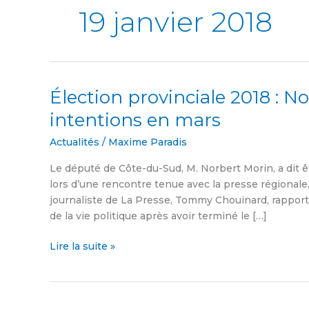
19 janvier 2018
Élection provinciale 2018 : 
Élection
provinciale 2018
intentions en mars
:
Norbert
Actualités
/
Maxime Paradis
Morin
Le député de Côte-du-Sud, M. Norbert Morin, a dit êt
annoncera
lors d’une rencontre tenue avec la presse régionale,
ses
journaliste de La Presse, Tommy Chouinard, rappor
intentions
de la vie politique après avoir terminé le […]
en
mars
Lire la suite »