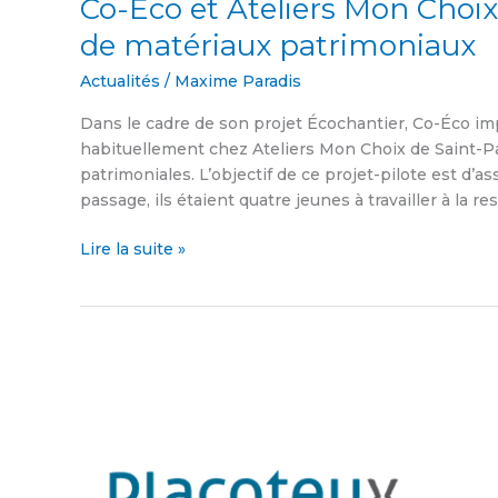
Co-Éco et Ateliers Mon Choix 
Co-
Éco
de matériaux patrimoniaux
et
Ateliers
Actualités
/
Maxime Paradis
Mon
Dans le cadre de son projet Écochantier, Co-Éco imp
Choix
habituellement chez Ateliers Mon Choix de Saint-Pas
collaborent
patrimoniales. L’objectif de ce projet-pilote est d’
à
passage, ils étaient quatre jeunes à travailler à la 
la
restauration
Lire la suite »
de
matériaux
patrimoniaux