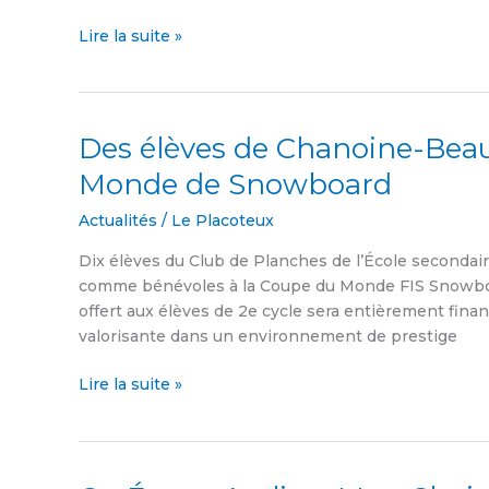
Lire la suite »
Des élèves de Chanoine-Beau
Des
élèves
Monde de Snowboard
de
Chanoine-
Actualités
/
Le Placoteux
Beaudet
Dix élèves du Club de Planches de l’École secondai
bénévoles
comme bénévoles à la Coupe du Monde FIS Snowboa
à
offert aux élèves de 2e cycle sera entièrement fina
la
valorisante dans un environnement de prestige
Coupe
du
Lire la suite »
Monde
de
Snowboard