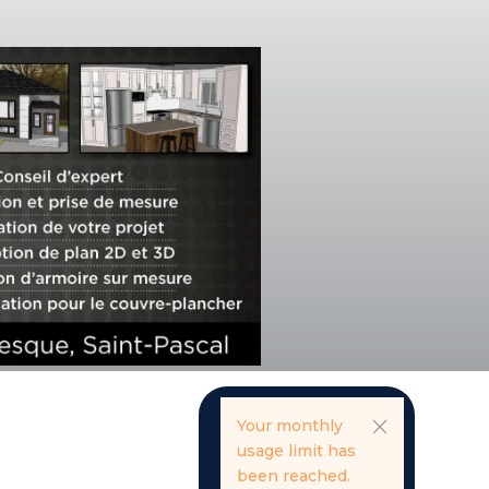
Your monthly
usage limit has
been reached.