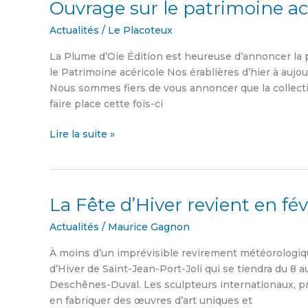
Ouvrage sur le patrimoine ac
Ouvrage
sur
Actualités
/
Le Placoteux
le
patrimoine
La Plume d’Oie Édition est heureuse d’annoncer la
acéricole
le Patrimoine acéricole Nos érablières d’hier à auj
Nous sommes fiers de vous annoncer que la collecti
faire place cette fois-ci
Lire la suite »
La Fête d’Hiver revient en fév
La
Fête
Actualités
/
Maurice Gagnon
d’Hiver
revient
À moins d’un imprévisible revirement météorologique
en
d’Hiver de Saint-Jean-Port-Joli qui se tiendra du 8 
février
Deschênes-Duval. Les sculpteurs internationaux, pro
en fabriquer des œuvres d’art uniques et