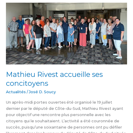
Mathieu
Rivest
accueille
ses
concitoyens
Mathieu Rivest accueille ses
concitoyens
Actualités
/
José D. Soucy
Un après-midi portes ouvertes été organisé le 19 juillet
dernier par le député de Côte-du-Sud, Mathieu Rivest ayant
pour objectif une rencontre plus personnelle avec les
citoyens qui le souhaitaient. L’activité a été couronnée de
succès, puisqu’une soixantaine de personnes ont pu défiler