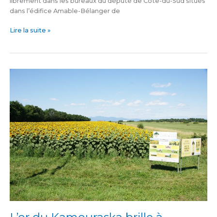
librement dans les bureaux du député de Côte-du-Sud situés
dans l’édifice Amable-Bélanger de
Lire la suite »
L’or
du
Kamouraska
brille
à
nouveau