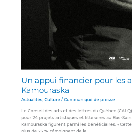
Un appui financier pour les ar
Kamouraska
Actualités
,
Culture
/
Communiqué de presse
Le Conseil des arts et des lettres du Québec (CALQ
pour 24 projets artistiques et littéraires au Bas-Sa
Kamouraska figurent parmi les bénéficiaires. « Cet
plus de 25 %, témoignant de la