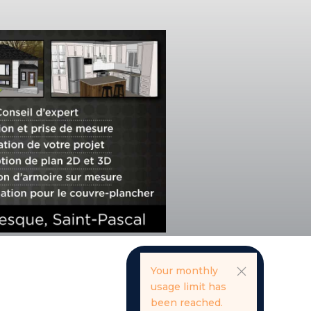
Your monthly
usage limit has
been reached.