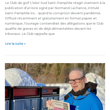
Le Club de golf L’Islet-Sud Saint-Pamphile réagit vivement à la
publication d’un livre signé par Normand Lachance, intitulé
Saint-Pamphile inc. : quand la corruption devient pandémie.
Diffusé récemment et gratuitement en format papier et
numérique, l’ouvrage contiendrait des allégations que le Club
qualifie de graves et de déjà démantelées devant les
tribunaux. Le Club rappelle que
Lire la suite »
Le
Placoteux
réagit
aux
ententes
de
principe
à
Postes