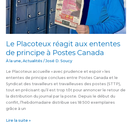
Canada
Le Placoteux réagit aux ententes
de principe à Postes Canada
À la une
,
Actualités
/
José D. Soucy
Le Placoteux accueille « avec prudence et espoir » les
ententes de principe conclues entre Postes Canada et le
Syndicat des travailleurs et travailleuses des postes (STTP),
tout en précisant qu’il est trop tôt pour annoncer le retour de
la distribution du journal par la poste. Depuis le début du
conflit, l’hebdomadaire distribue ses 18 500 exemplaires
grâce à un
Lire la suite »