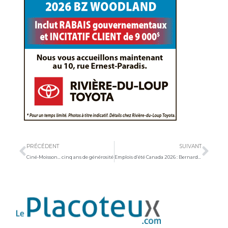
Précédent
Sui
PRÉCÉDENT
SUIVANT
Ciné-Moisson… cinq ans de générosité
Emplois d’été Canada 2026 : Bernard Généreux invite les employeurs à déposer leur demande