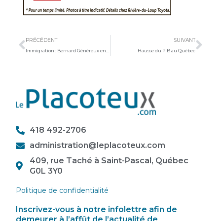
Précédent
Sui
PRÉCÉDENT
SUIVANT
Immigration : Bernard Généreux entend les préoccupations du milieu
Hausse du PIB au Québec
418 492-2706
administration@leplacoteux.com
409, rue Taché à Saint-Pascal, Québec
G0L 3Y0
Politique de confidentialité
Inscrivez-vous à notre infolettre afin de
demeurer à l’affût de l’actualité de